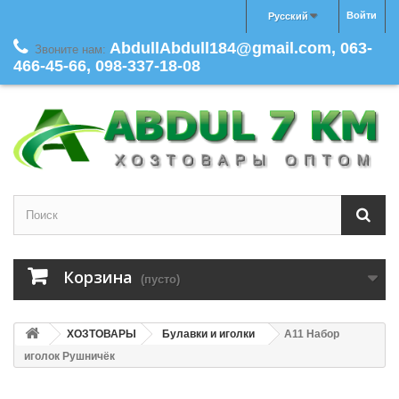
Войти
Русский
AbdullAbdull184@gmail.com, 063-
Звоните нам:
466-45-66, 098-337-18-08
Корзина
(пусто)
ХОЗТОВАРЫ
Булавки и иголки
A11 Набор
иголок Рушничёк