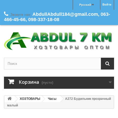
Войти
Русский
AbdullAbdull184@gmail.com, 063-
Звоните нам:
466-45-66, 098-337-18-08
Корзина
(пусто)
ХОЗТОВАРЫ
Часы
A272 Будильник прозрачный
малый