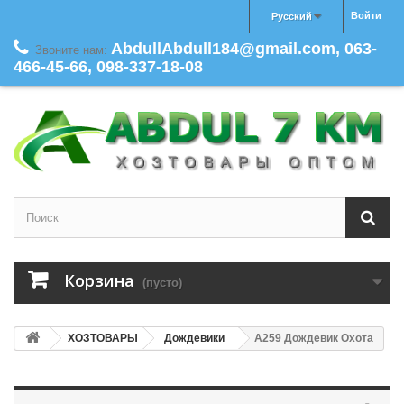
Войти
Русский
AbdullAbdull184@gmail.com, 063-
Звоните нам:
466-45-66, 098-337-18-08
Корзина
(пусто)
ХОЗТОВАРЫ
Дождевики
A259 Дождевик Охота