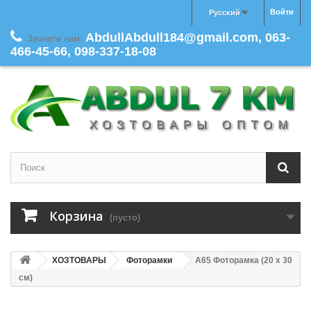
Войти
Русский
AbdullAbdull184@gmail.com, 063-
Звоните нам:
466-45-66, 098-337-18-08
Корзина
(пусто)
ХОЗТОВАРЫ
Фоторамки
A65 Фоторамка (20 х 30
см)