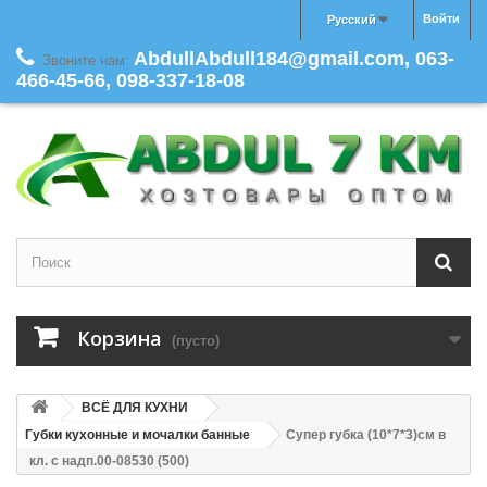
Войти
Русский
AbdullAbdull184@gmail.com, 063-
Звоните нам:
466-45-66, 098-337-18-08
Корзина
(пусто)
ВСЁ ДЛЯ КУХНИ
Губки кухонные и мочалки банные
Супер губка (10*7*3)см в
кл. с надп.00-08530 (500)