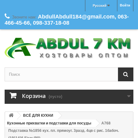
Войти
Русский
AbdullAbdull184@gmail.com, 063-
Звоните нам:
466-45-66, 098-337-18-08
Корзина
(пусто)
ВСЁ ДЛЯ КУХНИ
Кухонные прихватки и подставки для посуды
A768
Подставка №1856 кух. пл. прямоуг. 3разд. 4цв с рис. 1бабоч.