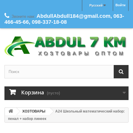
Войти
Русский
AbdullAbdull184@gmail.com, 063-
Звоните нам:
466-45-66, 098-337-18-08
Корзина
(пусто)
ХОЗТОВАРЫ
A24 Школьный математический набор:
пенал + набор линеек