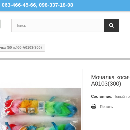
063-466-45-66, 098-337-18-08
ка (50 гр)00-А0103(300)
Мочалка косич
А0103(300)
Состояние:
Новый то
Печать