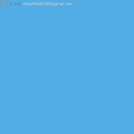
E-mail:
AbdullAbdull184@gmail.com