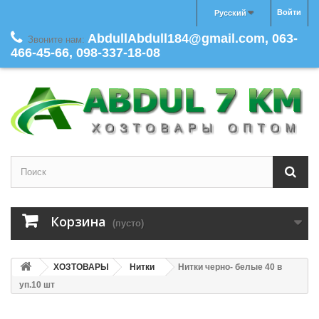
Войти
Русский
AbdullAbdull184@gmail.com, 063-
Звоните нам:
466-45-66, 098-337-18-08
Корзина
(пусто)
ХОЗТОВАРЫ
Нитки
Нитки черно- белые 40 в
уп.10 шт