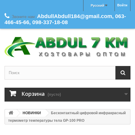
Войти
Русский
AbdullAbdull184@gmail.com, 063-
Звоните нам:
466-45-66, 098-337-18-08
Корзина
(пусто)
НОВИНКИ
Бесконтактный цифровой инфракрасный
термометр температуры тела GP-100 PRO