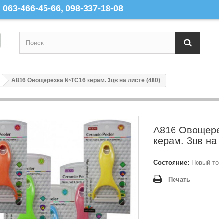
063-466-45-66, 098-337-18-08
A816 Овощерезка №ТС16 керам. 3цв на листе (480)
A816 Овощер
керам. 3цв на
Состояние:
Новый то
Печать