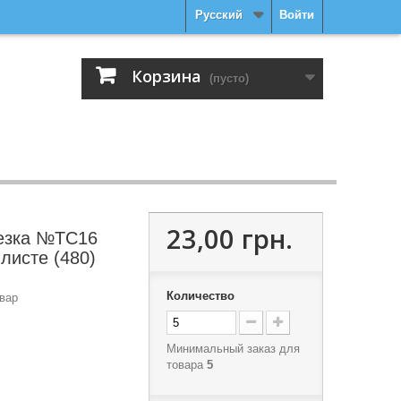
Русский
Войти
Корзина
(пусто)
23,00 грн.
езка №ТС16
 листе (480)
Количество
вар
Минимальный заказ для
товара
5