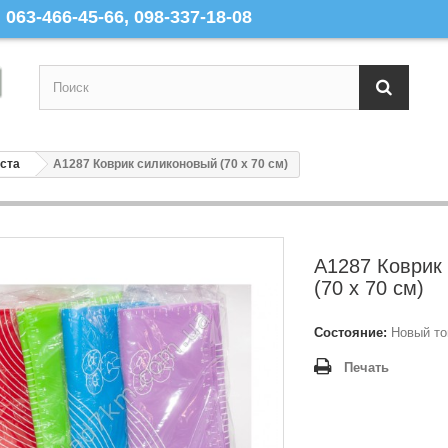
063-466-45-66, 098-337-18-08
ста
A1287 Коврик силиконовый (70 х 70 см)
A1287 Коврик
(70 х 70 см)
Состояние:
Новый то
Печать