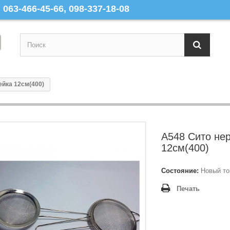
063-466-45-66, 098-337-18-08
ейка 12см(400)
A548 Сито не
12см(400)
Состояние:
Новый то
Печать