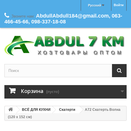
Войти
Русский
AbdullAbdull184@gmail.com, 063-
Звоните нам:
466-45-66, 098-337-18-08
Корзина
(пусто)
ВСЁ ДЛЯ КУХНИ
Скатерти
A72 Скатерть Волна
(120 х 152 см)