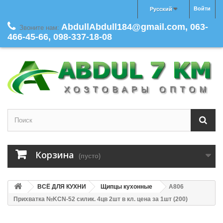
Войти
Русский
AbdullAbdull184@gmail.com, 063-
Звоните нам:
466-45-66, 098-337-18-08
Корзина
(пусто)
ВСЁ ДЛЯ КУХНИ
Щипцы кухонные
A806
Прихватка №KCN-52 силик. 4цв 2шт в кл. цена за 1шт (200)