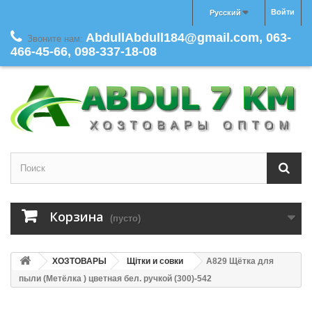
Войти
Русский
AbdullAbdull184@gmail.com, 063-
Звоните нам:
466-45-66, 098-337-18-08
Корзина
(пусто)
ХОЗТОВАРЫ
Щітки и совки
A829 Щётка для
пыли (Метёлка ) цветная бел. ручкой (300)-542