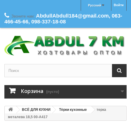
Войти
Русский
AbdullAbdull184@gmail.com, 063-
Звоните нам:
466-45-66, 098-337-18-08
Корзина
(пусто)
ВСЁ ДЛЯ КУХНИ
Тёрки кухонные
терка
металева 18,5 00-А417