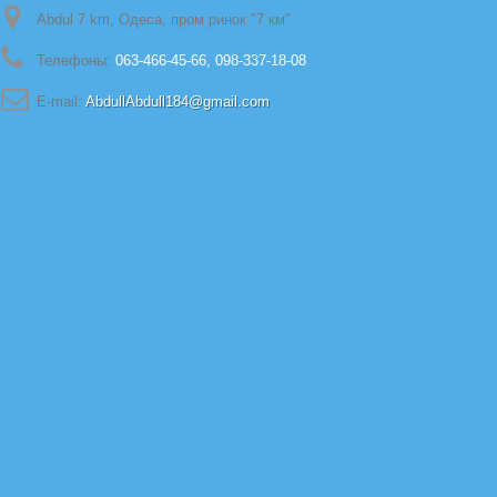
Abdul 7 km, Одеса, пром ринок "7 км"
Телефоны:
063-466-45-66, 098-337-18-08
E-mail:
AbdullAbdull184@gmail.com