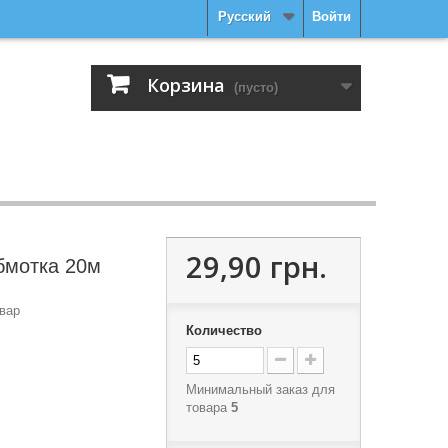
Русский
Войти
Корзина
(пусто)
29,90 грн.
бмотка 20м
вар
Количество
Минимальный заказ для
товара
5