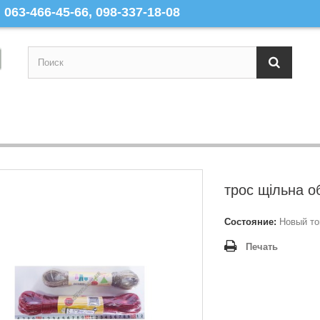
063-466-45-66, 098-337-18-08
трос щільна о
Состояние:
Новый то
Печать