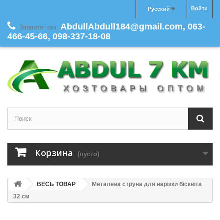
Войти
Русский
AbdullAbdull184@gmail.com, 063-
Звоните нам:
466-45-66, 098-337-18-08
Корзина
(пусто)
ВЕСЬ ТОВАР
Металева струна для нарізки бісквіта
32 см