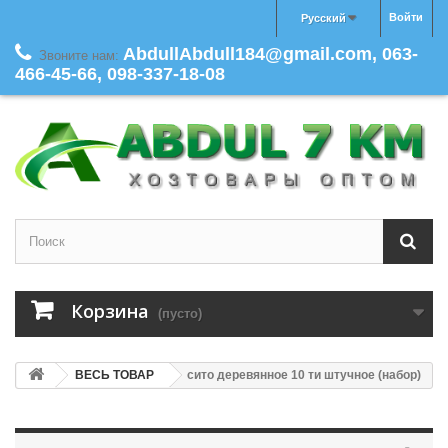
Войти
Русский
AbdullAbdull184@gmail.com, 063-
Звоните нам:
466-45-66, 098-337-18-08
Корзина
(пусто)
ВЕСЬ ТОВАР
сито деревянное 10 ти штучное (набор)