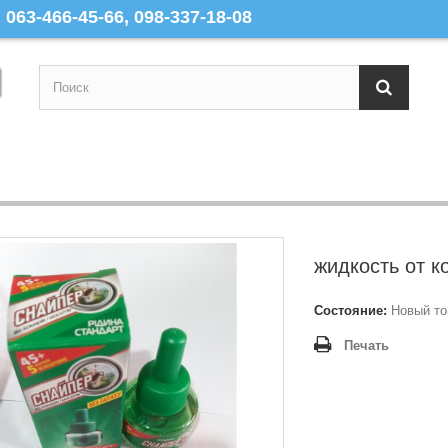
063-466-45-66, 098-337-18-08
жидкость от к
Состояние:
Новый то
Печать