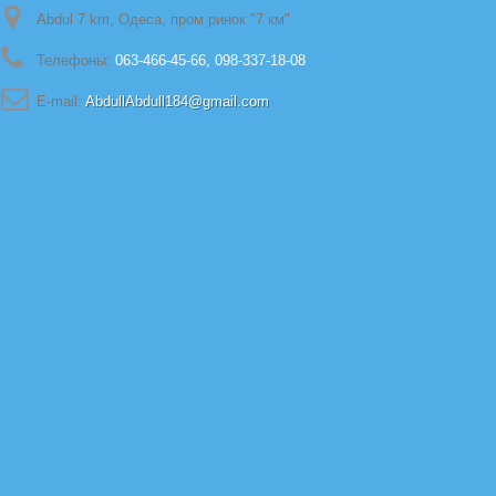
Abdul 7 km, Одеса, пром ринок "7 км"
Телефоны:
063-466-45-66, 098-337-18-08
E-mail:
AbdullAbdull184@gmail.com