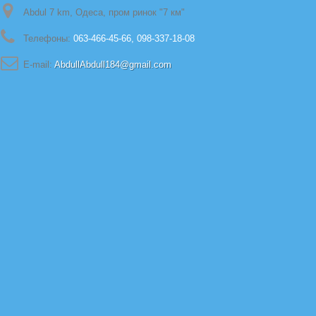
Abdul 7 km, Одеса, пром ринок "7 км"
Телефоны:
063-466-45-66, 098-337-18-08
E-mail:
AbdullAbdull184@gmail.com