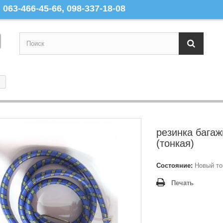
063-466-45-66, 098-337-18-08
резинка багаж
(тонкая)
Состояние:
Новый то
Печать