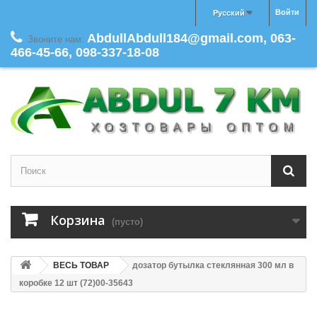
Войти
Русский
AbdullAbdull184@gmail.com, 063-
Звоните нам:
466-45-66, 098-337-18-08
Корзина
(пусто)
ВЕСЬ ТОВАР
дозатор бутылка стеклянная 300 мл в
коробке 12 шт (72)00-35643