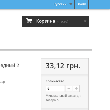
Русский
Войти
Корзина
(пусто)
33,12 грн.
педный 2
Количество
вар
Минимальный заказ для
товара
5