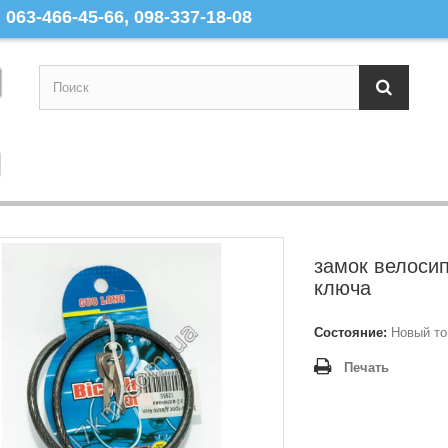
063-466-45-66, 098-337-18-08
замок велоси
ключа
Состояние:
Новый то
Печать