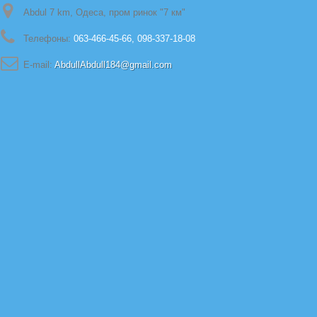
Abdul 7 km, Одеса, пром ринок "7 км"
Телефоны:
063-466-45-66, 098-337-18-08
E-mail:
AbdullAbdull184@gmail.com