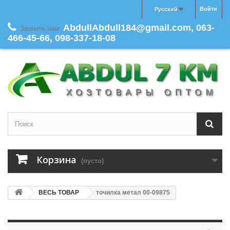
Войти
Русский
AbdullAbdull184@gmail.com, 063-
Звоните нам:
466-45-66, 098-337-18-08
Корзина
(пусто)
ВЕСЬ ТОВАР
точилка метал 00-09875