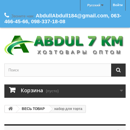
Войти
Русский
AbdullAbdull184@gmail.com, 063-
Звоните нам:
466-45-66, 098-337-18-08
Корзина
(пусто)
ВЕСЬ ТОВАР
набор для торта