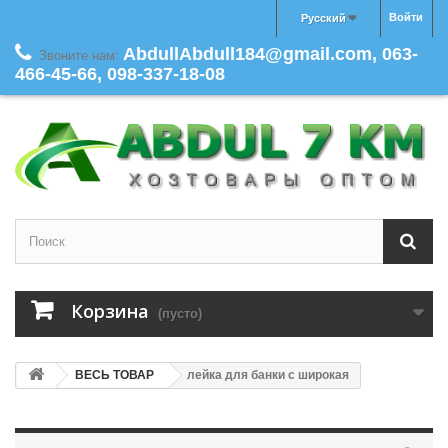
Войти
Русский
AbdullAbdull184@gmail.com, 063-
Звоните нам:
466-45-66, 098-337-18-08
Корзина
(пусто)
ВЕСЬ ТОВАР
лейка для банки с широкая