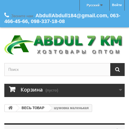
Войти
Русский
AbdullAbdull184@gmail.com, 063-
Звоните нам:
466-45-66, 098-337-18-08
Корзина
(пусто)
ВЕСЬ ТОВАР
шумовка маленькая