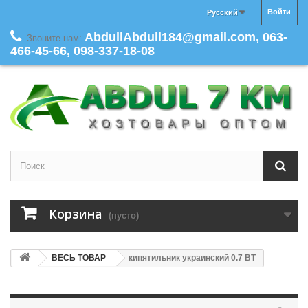
Войти
Русский
AbdullAbdull184@gmail.com, 063-
Звоните нам:
466-45-66, 098-337-18-08
Корзина
(пусто)
ВЕСЬ ТОВАР
кипятильник украинский 0.7 ВТ