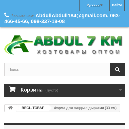
Войти
Русский
AbdullAbdull184@gmail.com, 063-
Звоните нам:
466-45-66, 098-337-18-08
Корзина
(пусто)
ВЕСЬ ТОВАР
Форма для пиццы с дырками (33 см)