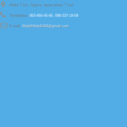
Abdul 7 km, Одеса, пром ринок "7 км"
Телефоны:
063-466-45-66, 098-337-18-08
E-mail:
AbdullAbdull184@gmail.com