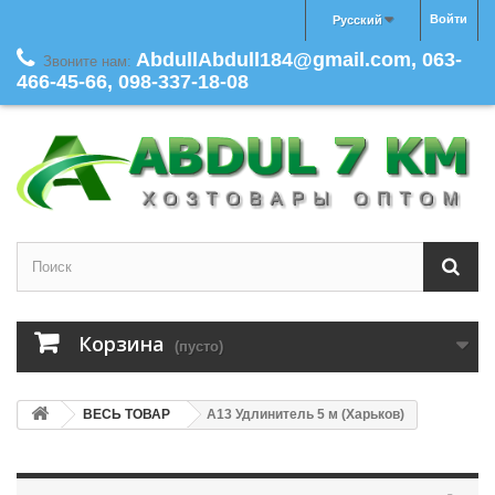
Войти
Русский
AbdullAbdull184@gmail.com, 063-
Звоните нам:
466-45-66, 098-337-18-08
Корзина
(пусто)
ВЕСЬ ТОВАР
A13 Удлинитель 5 м (Харьков)