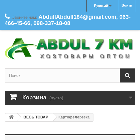
Войти
Русский
AbdullAbdull184@gmail.com, 063-
Звоните нам:
466-45-66, 098-337-18-08
Корзина
(пусто)
ВЕСЬ ТОВАР
Картофелерезка