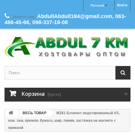
Войти
Русский
AbdullAbdull184@gmail.com, 063-
Звоните нам:
466-45-66, 098-337-18-08
Корзина
(пусто)
ВЕСЬ ТОВАР
M281 Блокнот недатированный А5,
кож. зам, кремов. бумага, шир. линия, застёжка на магните с
пряжкой