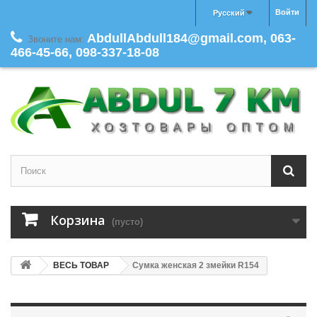
Войти
Русский
AbdullAbdull184@gmail.com, 063-
Звоните нам:
466-45-66, 098-337-18-08
Корзина
(пусто)
ВЕСЬ ТОВАР
Сумка женская 2 змейки R154