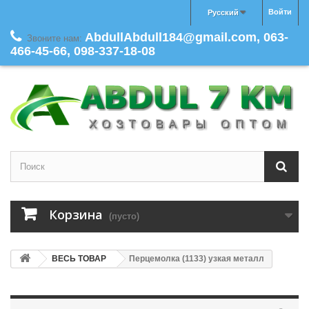
Войти
Русский
AbdullAbdull184@gmail.com, 063-
Звоните нам:
466-45-66, 098-337-18-08
Корзина
(пусто)
ВЕСЬ ТОВАР
Перцемолка (1133) узкая металл