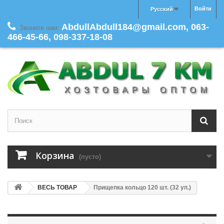
Войти
Русский
AbdullAbdull184@gmail.com, 063-
Звоните нам:
466-45-66, 098-337-18-08
Корзина
(пусто)
ВЕСЬ ТОВАР
Прищепка кольцо 120 шт. (32 уп.)