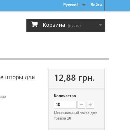
Русский
Войти
Корзина
(пусто)
12,88 грн.
е шторы для
Количество
вар
Минимальный заказ для
товара
10