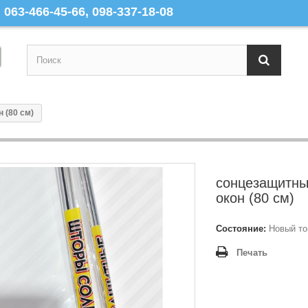
063-466-45-66, 098-337-18-08
 (80 см)
сонцезащитны
окон (80 см)
Состояние:
Новый то
Печать