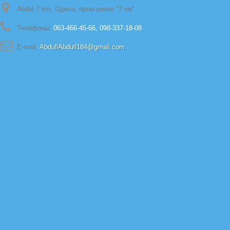
Abdul 7 km, Одеса, пром ринок "7 км"
Телефоны:
063-466-45-66, 098-337-18-08
E-mail:
AbdullAbdull184@gmail.com