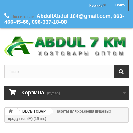
Войти
Русский
AbdullAbdull184@gmail.com, 063-
Звоните нам:
466-45-66, 098-337-18-08
Корзина
(пусто)
ВЕСЬ ТОВАР
Пакеты для хранения пищевых
продуктов (M) (15 шт.)