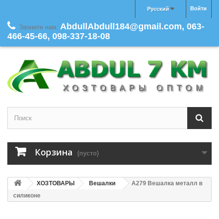
Войти
Русский
AbdullAbdull184@gmail.com, 063-
Звоните нам:
466-45-66, 098-337-18-08
Корзина
(пусто)
ХОЗТОВАРЫ
Вешалки
A279 Вешалка металл в
силиконе