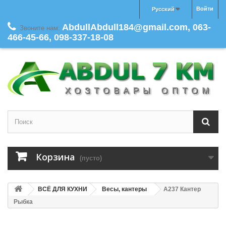
Войти
Русский
AbdullAbdull184@gmail.com, 063-
Звоните нам:
466-45-66, 098-337-18-08
Корзина
(пусто)
ВСЁ ДЛЯ КУХНИ
Весы, кантеры
A237 Кантер
Рыбка