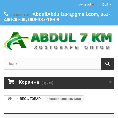
Войти
Русский
AbdullAbdull184@gmail.com, 063-
Звоните нам:
466-45-66, 098-337-18-08
Корзина
(пусто)
ВЕСЬ ТОВАР
чесночница круглая