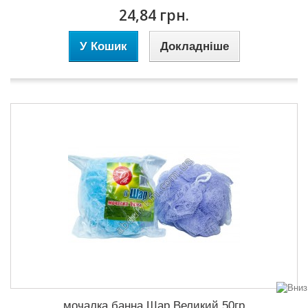
24,84 грн.
У Кошик
Докладніше
мочалка банна Шар Великий 50гр