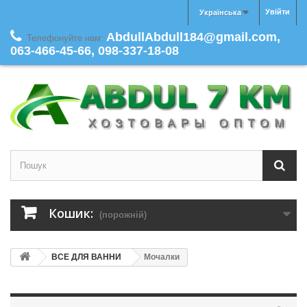
Увійти
Українська
AbdullAbdull184@gmail.com,
Телефонуйте нам:
063-466-45-66, 098-337-18-08
Кошик:
(порожній)
ВСЕ ДЛЯ ВАННИ
Мочалки