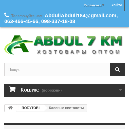
Увійти
Українська
AbdullAbdull184@gmail.com,
Телефонуйте нам:
063-466-45-66, 098-337-18-08
Кошик:
(порожній)
ПОБУТОВІ
Клеевые пистолеты