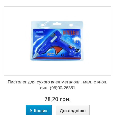
Пистолет для сухого клея металопл. мал. с кноп.
син. (96)00-26351
78,20 грн.
У Кошик
Докладніше