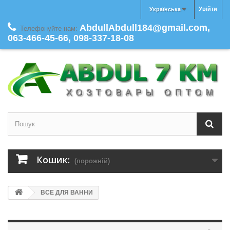
Увійти
Українська
AbdullAbdull184@gmail.com,
Телефонуйте нам:
063-466-45-66, 098-337-18-08
Кошик:
(порожній)
ВСЕ ДЛЯ ВАННИ