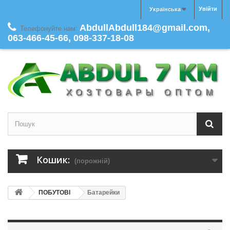
Увійти
Українська
AbdullAbdull184@gmail.com,
Телефонуйте нам:
063-466-45-66, 098-337-18-08
Кошик:
(порожній)
ПОБУТОВІ
Батарейки