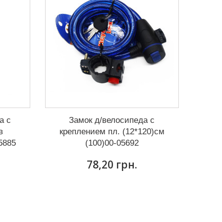
а с
Замок д/велосипеда с
в
креплением пл. (12*120)см
5885
(100)00-05692
78,20 грн.