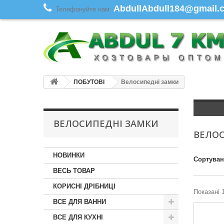
AbdullAbdull184@gmail.co
Телефонуйте нам:
ПОБУТОВІ
Велосипедні замки
ВЕЛОСИПЕДНІ ЗАМКИ
ВЕЛО
НОВИНКИ
Сортува
ВЕСЬ ТОВАР
КОРИСНІ ДРІБНИЦІ
Показані 1
ВСЕ ДЛЯ ВАННИ
ВСЕ ДЛЯ КУХНІ