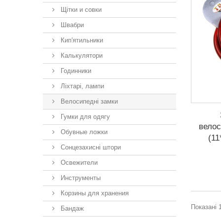
Щітки и совки
Швабри
Кип'ятильники
Калькулятори
Годинники
Ліхтарі, лампи
Велосипедні замки
Гумки для одягу
велос
Обувные ложки
(11
Сонцезахисні штори
Освежители
Инструменты
Корзины для хранения
Показані 1
Бандаж