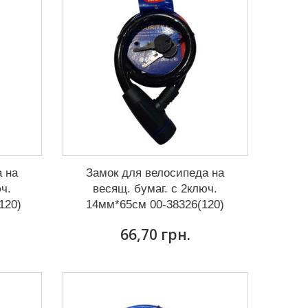
а на
Замок для велосипеда на
юч.
весящ. бумаг. с 2ключ.
120)
14мм*65см 00-38326(120)
66,70 грн.