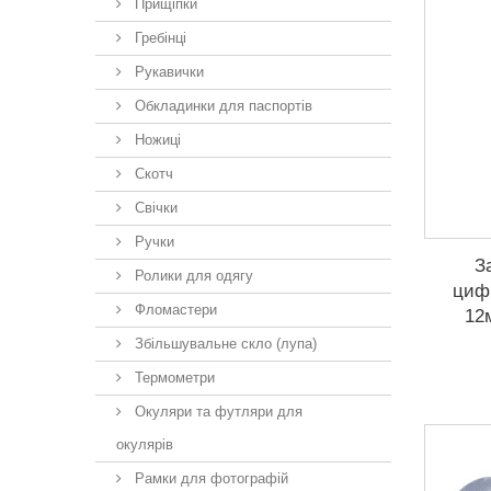
Прищіпки
Гребінці
Рукавички
Обкладинки для паспортів
Ножиці
Скотч
Свічки
Ручки
З
Ролики для одягу
циф
Фломастери
12
Збільшувальне скло (лупа)
Термометри
Окуляри та футляри для
окулярів
Рамки для фотографій