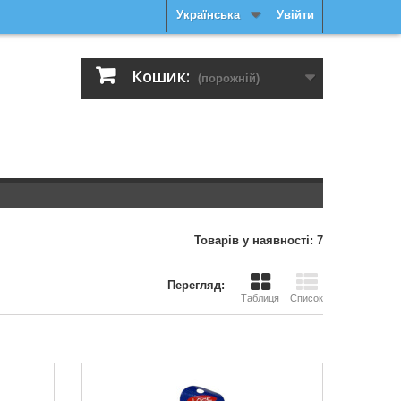
Українська
Увійти
Кошик:
(порожній)
Товарів у наявності: 7
Перегляд:
Таблиця
Список