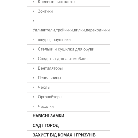
Клеевые пистолеты
Зонтики
Удлинители,тройники,вилки,переходники
шнуры, наушники
Стельки и сушилки для обуви
Средства для автомобиля
Вентиляторы
Пепельницы
Чехлы
Органайзеры
Чесалки
НАВІСНІ ЗАМКИ
САД І ГОРОД
ЗАХИСТ ВІД КОМАХ І ГРИЗУНІВ