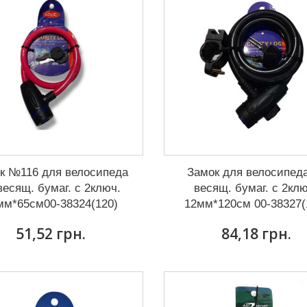
к №116 для велосипеда
Замок для велосипед
весящ. бумаг. с 2ключ.
весящ. бумаг. с 2кл
мм*65см00-38324(120)
12мм*120см 00-38327(
51,52 грн.
84,18 грн.