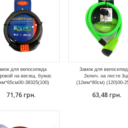
амок для велосипеда
Замок для велосипед
ровой на весящ. бумаг.
2ключ. на листе 3ц
мм*65см00-38325(100)
(12мм*80см) (120)00-2
71,76 грн.
63,48 грн.