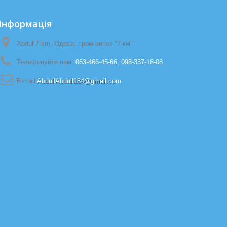
Iнформація
Abdul 7 km, Одеса, пром ринок "7 км"
Телефонуйте нам:
063-466-45-66, 098-337-18-08
E-maіl
AbdullAbdull184@gmail.com