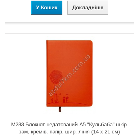
У Кошик
Докладніше
M283 Блокнот недатований А5 "Кульбаба" шкір.
зам, кремів. папір, шир. лінія (14 х 21 см)