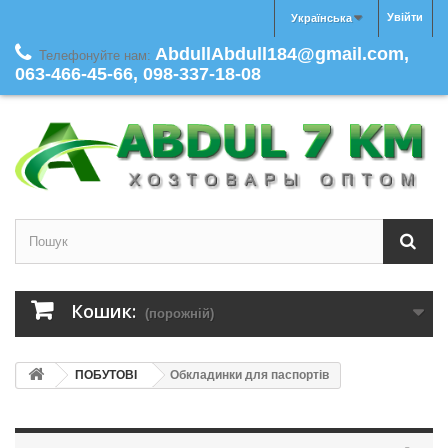
Увійти
Українська
AbdullAbdull184@gmail.com,
Телефонуйте нам:
063-466-45-66, 098-337-18-08
Кошик:
(порожній)
ПОБУТОВІ
Обкладинки для паспортів