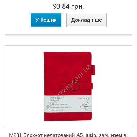
93,84 грн.
У Кошик
Докладніше
M281 Блокнот недатований А5, шкір. зам, кремів.