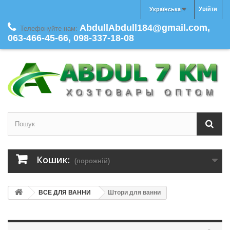
Увійти
Українська
AbdullAbdull184@gmail.com,
Телефонуйте нам:
063-466-45-66, 098-337-18-08
Кошик:
(порожній)
ВСЕ ДЛЯ ВАННИ
Штори для ванни