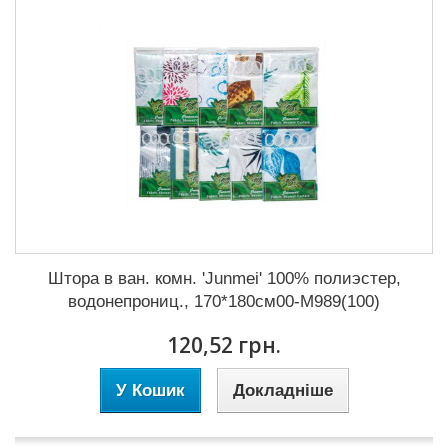
Штора в ван. комн. 'Junmei' 100% полиэстер,
водонепрониц., 170*180см00-М989(100)
120,52 грн.
У Кошик
Докладніше