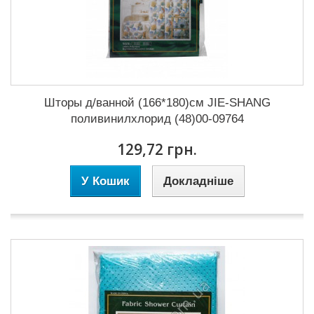
Шторы д/ванной (166*180)см JIE-SHANG
поливинилхлорид (48)00-09764
129,72 грн.
У Кошик
Докладніше