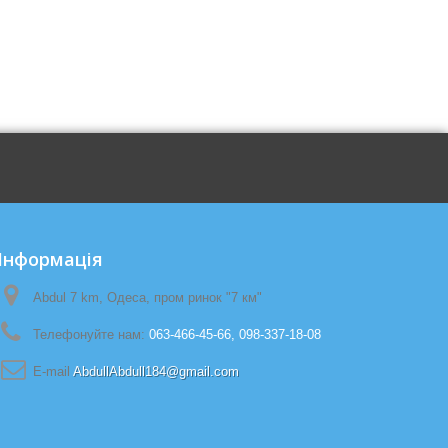
Iнформація
Abdul 7 km, Одеса, пром ринок "7 км"
Телефонуйте нам:
063-466-45-66, 098-337-18-08
E-maіl
AbdullAbdull184@gmail.com