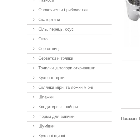
Разноси
Овочечистки і рибочистки
Скатертини
Сіль, перець, соус
Сито
Серветниці
Серветки и тряпки
Точилки ,штопори откривашки
Кухонні терки
Склянки мірні та ложки мірні
Шпажки
Кондитерські набори
Форми для випічки
Показані 1
Шумівки
Кухонні щипці