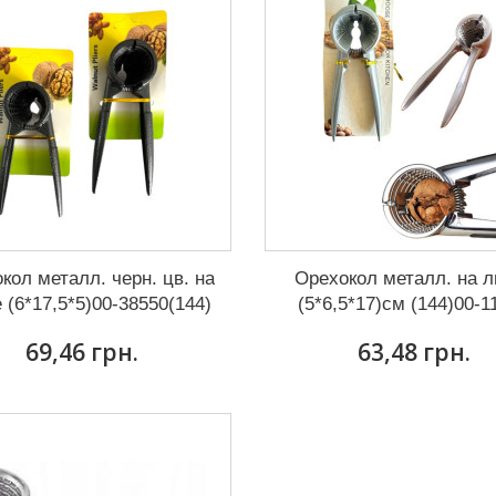
кол металл. черн. цв. на
Орехокол металл. на л
 (6*17,5*5)00-38550(144)
(5*6,5*17)см (144)00-1
69,46 грн.
63,48 грн.