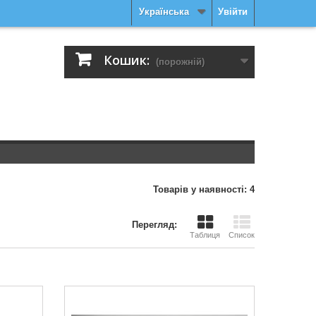
Українська
Увійти
Кошик:
(порожній)
Товарів у наявності: 4
Перегляд:
Таблиця
Список