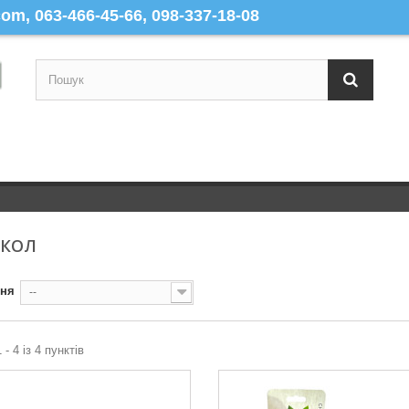
m, 063-466-45-66, 098-337-18-08
ОКОЛ
ння
--
 - 4 із 4 пунктів