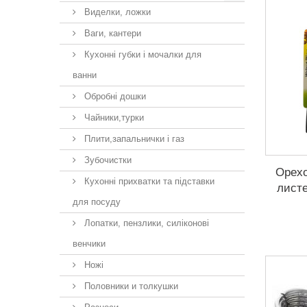
Виделки, ложки
Ваги, кантери
Кухонні губки і мочалки для
ванни
Обробні дошки
Чайники,турки
Плити,запальнички і газ
Зубочистки
Орехо
Кухонні прихватки та підставки
листе
для посуду
Лопатки, пензлики, силіконові
венчики
Ножі
Половники и толкушки