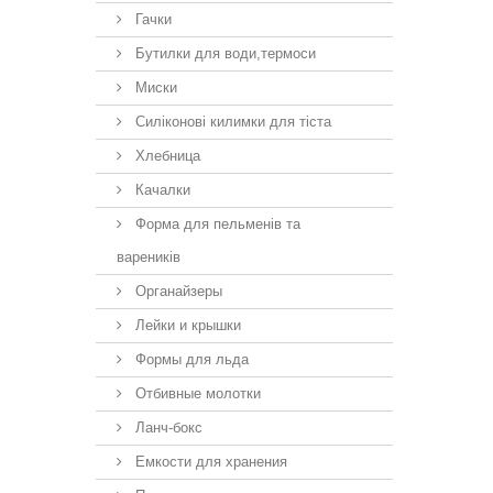
Гачки
Бутилки для води,термоси
Миски
Силіконові килимки для тіста
Хлебница
Качалки
Форма для пельменів та
вареників
Органайзеры
Лейки и крышки
Формы для льда
Отбивные молотки
Ланч-бокс
Емкости для хранения